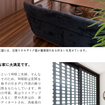
正面には、石張りのモザイク壁が重厚感のある佇まいを見せています。
な家に大満足です。
たというW様ご夫婦。そんな
。そのため、W様邸は玄関を
。格子の引き戸と円形の飾り
風情をもたらしています。和
横の坪庭。夜はライトアップ
に入ると、壁や天井は白、床
ーディネートされ、高級感の