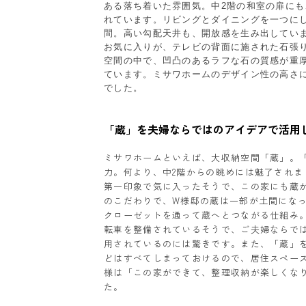
ある落ち着いた雰囲気。中2階の和室の扉に
れています。リビングとダイニングを一つに
間。高い勾配天井も、開放感を生み出してい
お気に入りが、テレビの背面に施された石張
空間の中で、凹凸のあるラフな石の質感が重
ています。ミサワホームのデザイン性の高さ
でした。
「蔵」を夫婦ならではのアイデアで活用
ミサワホームといえば、大収納空間「蔵」。
力。何より、中2階からの眺めには魅了されま
第一印象で気に入ったそうで、この家にも蔵
のこだわりで、W様邸の蔵は一部が土間にな
クローゼットを通って蔵へとつながる仕組み
転車を整備されているそうで、ご夫婦ならで
用されているのには驚きです。また、「蔵」
どはすべてしまっておけるので、居住スペー
様は「この家ができて、整理収納が楽しくな
た。