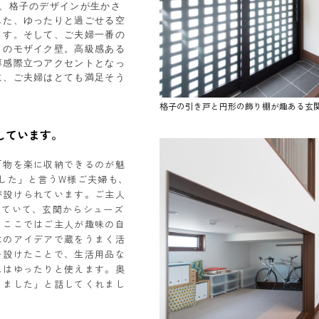
も、格子のデザインが生かさ
した、ゆったりと過ごせる空
ます。そして、ご夫婦一番の
りのモザイク壁。高級感ある
厚感際立つアクセントとなっ
に、ご夫婦はとても満足そう
格子の引き戸と円形の飾り棚が趣ある玄
しています。
「物を楽に収納できるのが魅
した」と言うW様ご夫婦も、
が設けられています。ご主人
っていて、玄関からシューズ
。ここではご主人が趣味の自
はのアイデアで蔵をうまく活
を設けたことで、生活用品な
スはゆったりと使えます。奥
りました」と話してくれまし